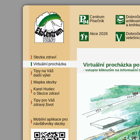
Centrum
Dobroči
Písečník
antikvar
a knihku
Akce 2026
Dobroči
vetešnic
Stezka zdraví
Virtuální procházka po
Virtuální procházka
- vstupte kliknutím na informační 
Tipy na Váš
další výlet
Mapka stezky
Karel Hudec
o Stezce zdraví
Tipy pro Váš
zdravý život
Mobilní aplikace pro
návštěvníky stezky