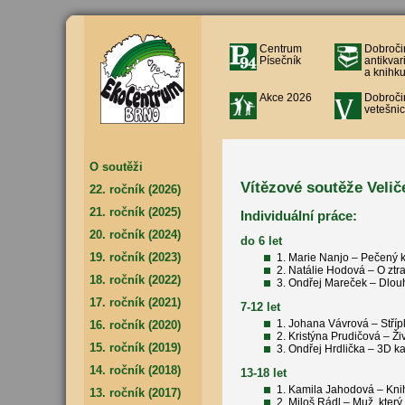
Centrum
Dobroči
Písečník
antikvar
a knihku
Akce 2026
Dobroči
vetešnic
O soutěži
Vítězové soutěže Velič
22. ročník (2026)
21. ročník (2025)
Individuální práce:
20. ročník (2024)
do 6 let
19. ročník (2023)
1. Marie Nanjo – Pečený
2. Natálie Hodová – O zt
18. ročník (2022)
3. Ondřej Mareček – Dlouh
17. ročník (2021)
7-12 let
1. Johana Vávrová – Stříp
16. ročník (2020)
2. Kristýna Prudičová – Ži
15. ročník (2019)
3. Ondřej Hrdlička – 3D k
14. ročník (2018)
13-18 let
1. Kamila Jahodová – Kni
13. ročník (2017)
2. Miloš Rádl – Muž, který