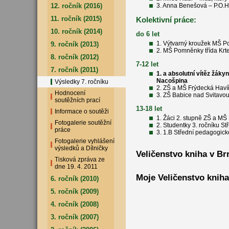
12. ročník (2016)
3. Anna Benešová – P.O.H
11. ročník (2015)
Kolektivní práce:
10. ročník (2014)
do 6 let
1. Výtvarný kroužek MŠ P
9. ročník (2013)
2. MŠ Pomněnky třída Krte
8. ročník (2012)
7-12 let
7. ročník (2011)
1. a absolutní vítěz žáky
Nacošpina
Výsledky 7. ročníku
2. ZŠ a MŠ Frýdecká Havíř
Hodnocení
3. ZŠ Babice nad Svitavou
soutěžních prací
13-18 let
Informace o soutěži
1. Žáci 2. stupně ZŠ a MŠ 
Fotogalerie soutěžní
2. Studentky 3. ročníku St
práce
3. 1.B Střední pedagogick
Fotogalerie vyhlášení
výsledků a Dílničky
Veličenstvo kniha v B
Tisková zpráva ze
dne 19. 4. 2011
Moje Veličenstvo kniha
6. ročník (2010)
5. ročník (2009)
4. ročník (2008)
3. ročník (2007)