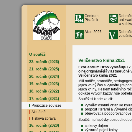
Centrum
Dobroči
Písečník
antikvar
a knihku
Akce 2026
Dobroči
vetešnic
O soutěži
Veličenstvo kniha 2021
22. ročník (2026)
EkoCentrum Brno vyhlašuje 17.
21. ročník (2025)
o nejoriginálnější vlastnoručně
Veličenstvo kniha 2021
20. ročník (2024)
Milí rodiče, prarodiče, pedagogové
19. ročník (2023)
jejich volný čas a vytvořte jim po
jejich knihy. Heslem letošního roč
18. ročník (2022)
dokáže vytvořit každý, vše potře
17. ročník (2021)
Soutěž si klade za cíl:
vytvářet osobní vztah ke knize
Propozice soutěže
propojit literární a výtvarné cí
Aktuálně
objevovat a podporovat nové 
Tisková zpráva
Soutěžní příspěvky posoudí odborn
16. ročník (2020)
celkový dojem
výtvarné pojetí knihy