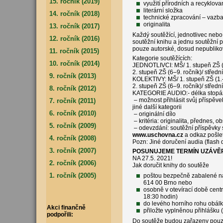
15. ročník (2019)
využití přírodních a recyklov
literární složka
14. ročník (2018)
technické zpracování – vazba
originalita
13. ročník (2017)
Každý soutěžící, jednotlivec nebo
12. ročník (2016)
soutěžní knihu a jednu soutěžní pr
pouze autorské, dosud nepubliko
11. ročník (2015)
Kategorie soutěžících:
10. ročník (2014)
JEDNOTLIVCI: MŠ/ 1. stupeň ZŠ (1.
2. stupeň ZŠ (6–9. ročník)/ středn
9. ročník (2013)
KOLEKTIVY: MŠ/ 1. stupeň ZŠ (1.–3
2. stupeň ZŠ (6–9. ročník)/ středn
8. ročník (2012)
KATEGORIE AUDIO:- délka stopá
– možnost přihlásit svůj příspěvek 
7. ročník (2011)
jiné další kategorii
6. ročník (2010)
– originální dílo
– kritéria: originalita, přednes, o
5. ročník (2009)
– odevzdání: soutěžní příspěvky 
www.uschovna.cz
a odkaz pošlet
4. ročník (2008)
Pozn: Jiné doručení audia (flash d
3. ročník (2007)
POSUNUJEME TERMÍN UZÁVĚ
NA 27.5. 2021!
2. ročník (2006)
Jak doručit knihy do soutěže
1. ročník (2005)
poštou bezpečně zabalené na
614 00 Brno nebo
osobně v otevírací době centr
18:30 hodin)
do levého horního rohu obálk
Akci finančně
přiložte vyplněnou přihlášku 
podpořili:
Do soutěže budou zařazeny pouz