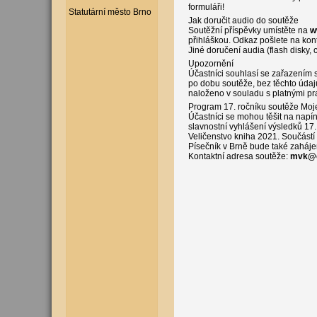
formuláři!
Statutární město Brno
Jak doručit audio do soutěže
Soutěžní příspěvky umístěte na
w
přihláškou. Odkaz pošlete na kont
Jiné doručení audia (flash disky, 
Upozornění
Účastníci souhlasí se zařazením 
po dobu soutěže, bez těchto údaj
naloženo v souladu s platnými pra
Program 17. ročníku soutěže Moje
Účastníci se mohou těšit na nap
slavnostní vyhlášení výsledků 17. 
Veličenstvo kniha 2021. Součástí 
Písečník v Brně bude také zahájen
Kontaktní adresa soutěže:
mvk@