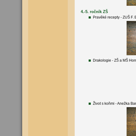
4.-5. ročník ZŠ
Pravěké recepty - ZUŠ F. B
Drakologie - ZŠ a MŠ Hor
Život s koňmi - Anežka Ba