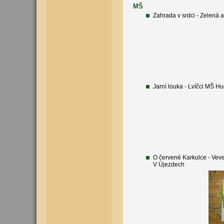
MŠ
Zahrada v srdci - Zelená 
Jarní louka - Lvíčci MŠ H
O červené Karkulce - Vev
V Újezdech