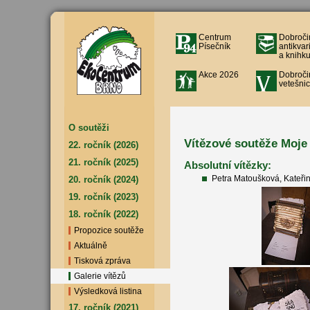
Centrum
Dobroči
Písečník
antikvar
a knihku
Akce 2026
Dobroči
vetešnic
O soutěži
Vítězové soutěže Moje 
22. ročník (2026)
21. ročník (2025)
Absolutní vítězky:
Petra Matoušková, Kateřin
20. ročník (2024)
19. ročník (2023)
18. ročník (2022)
Propozice soutěže
Aktuálně
Tisková zpráva
Galerie vítězů
Výsledková listina
17. ročník (2021)