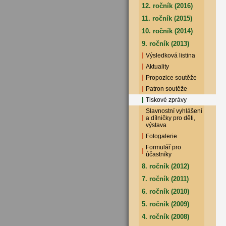
12. ročník (2016)
11. ročník (2015)
10. ročník (2014)
9. ročník (2013)
Výsledková listina
Aktuality
Propozice soutěže
Patron soutěže
Tiskové zprávy
Slavnostní vyhlášení
a dílničky pro děti,
výstava
Fotogalerie
Formulář pro
účastníky
8. ročník (2012)
7. ročník (2011)
6. ročník (2010)
5. ročník (2009)
4. ročník (2008)