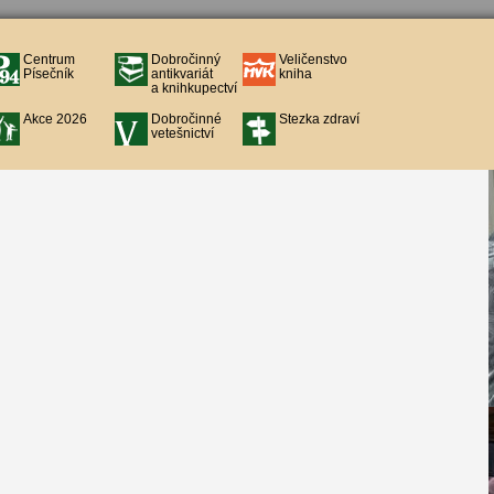
Centrum
Dobročinný
Veličenstvo
Písečník
antikvariát
kniha
a knihkupectví
Akce 2026
Dobročinné
Stezka zdraví
vetešnictví