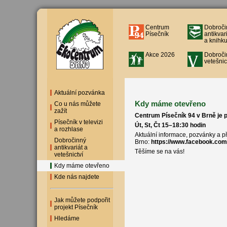
Centrum
Dobroči
Písečník
antikvar
a knihku
Akce 2026
Dobroči
vetešnic
Aktuální pozvánka
Kdy máme otevřeno
Co u nás můžete
zažít
Centrum Písečník 94 v Brně je p
Písečník v televizi
Út, St, Čt 15–18:30 hodin
a rozhlase
Aktuální informace, pozvánky a p
Dobročinný
Brno:
https://www.facebook.com
antikvariát a
Těšíme se na vás!
vetešnictví
Kdy máme otevřeno
Kde nás najdete
Jak můžete podpořit
projekt Písečník
Hledáme