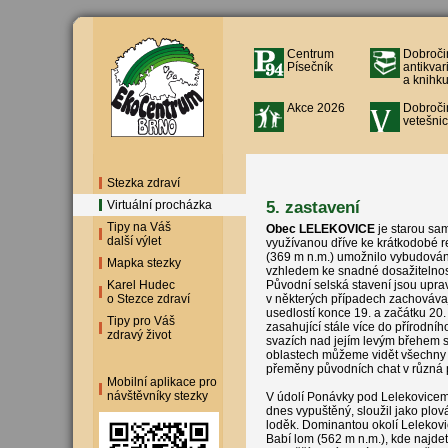
Centrum
Dobroči
Písečník
antikvar
a knihku
Akce 2026
Dobroči
vetešnic
Stezka zdraví
5. zastavení
Virtuální procházka
Tipy na Váš
Obec LELEKOVICE
je starou sa
další výlet
využívanou dříve ke krátkodobé r
(369 m n.m.) umožnilo vybudován
Mapka stezky
vzhledem ke snadné dosažitelnost
Karel Hudec
Původní selská stavení jsou upra
o Stezce zdraví
v některých případech zachováva
usedlostí konce 19. a začátku 20. s
Tipy pro Váš
zasahující stále více do přírodn
zdravý život
svazích nad jejím levým břehem 
oblastech můžeme vidět všechny 
přeměny původních chat v různá pr
Mobilní aplikace pro
návštěvníky stezky
V údolí Ponávky pod Lelekovicemi
dnes vypuštěný, sloužil jako plov
loděk. Dominantou okolí Lelekov
Babí lom (562 m n.m.), kde najde